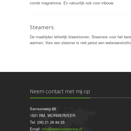
combi magnetrons. En natuurlijk ook voor inbouw.
Steamers
De maaltijden letterlijk klaarstomen. Steamers voor het be
warmen. Voor een steamer is niet persé een wateraansluitin
Neem contact met mij op
Samsonweg 88
1521 RM, WORMERVEER
Tel: (06) 21 26 84 25
Email:
info@wdekkerservice.nl