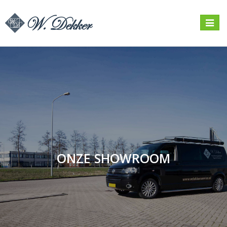
Navigat
in
/
uitklap
ONZE SHOWROOM