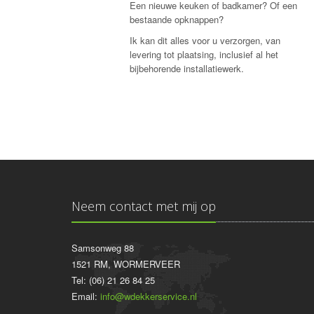
Een nieuwe keuken of badkamer? Of een
bestaande opknappen?
Ik kan dit alles voor u verzorgen, van
levering tot plaatsing, inclusief al het
bijbehorende installatiewerk.
Neem contact met mij op
Samsonweg 88
1521 RM, WORMERVEER
Tel: (06) 21 26 84 25
Email:
info@wdekkerservice.nl